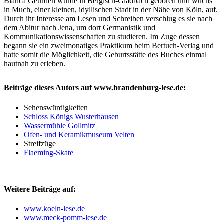
Bianca Geurden wurde in Bergisch-Gladbach geboren und wuchs
in Much, einer kleinen, idyllischen Stadt in der Nähe von Köln, auf.
Durch ihr Interesse am Lesen und Schreiben verschlug es sie nach
dem Abitur nach Jena, um dort Germanistik und
Kommunikationswissenschaften zu studieren. Im Zuge dessen
begann sie ein zweimonatiges Praktikum beim Bertuch-Verlag und
hatte somit die Möglichkeit, die Geburtsstätte des Buches einmal
hautnah zu erleben.
Beiträge dieses Autors auf www.brandenburg-lese.de:
Sehenswürdigkeiten
Schloss Königs Wusterhausen
Wassermühle Gollmitz
Ofen- und Keramikmuseum Velten
Streifzüge
Flaeming-Skate
Weitere Beiträge auf:
www.koeln-lese.de
www.meck-pomm-lese.de