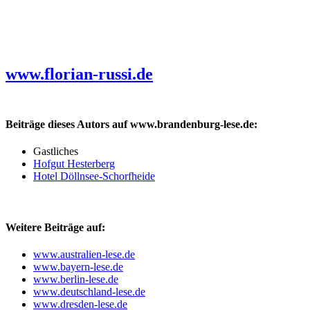
www.florian-russi.de
Beiträge dieses Autors auf www.brandenburg-lese.de:
Gastliches
Hofgut Hesterberg
Hotel Döllnsee-Schorfheide
Weitere Beiträge auf:
www.australien-lese.de
www.bayern-lese.de
www.berlin-lese.de
www.deutschland-lese.de
www.dresden-lese.de