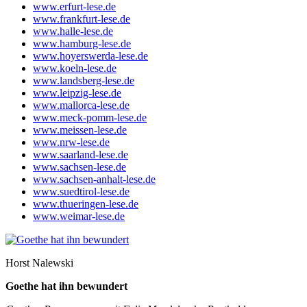
www.erfurt-lese.de
www.frankfurt-lese.de
www.halle-lese.de
www.hamburg-lese.de
www.hoyerswerda-lese.de
www.koeln-lese.de
www.landsberg-lese.de
www.leipzig-lese.de
www.mallorca-lese.de
www.meck-pomm-lese.de
www.meissen-lese.de
www.nrw-lese.de
www.saarland-lese.de
www.sachsen-lese.de
www.sachsen-anhalt-lese.de
www.suedtirol-lese.de
www.thueringen-lese.de
www.weimar-lese.de
Horst Nalewski
Goethe hat ihn bewundert