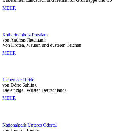
Unberührter Landstrich und Heimat für Großtrappe und Co
MEHR
Katharinenholz Potsdam
von Andreas Jüttemann
Von Kröten, Mauern und düsteren Teichen
MEHR
Lieberoser Heide
von Dörte Suhling
Die einzige „Wüste“ Deutschlands
MEHR
Nationalpark Unteres Odertal
von Heidrun Lange