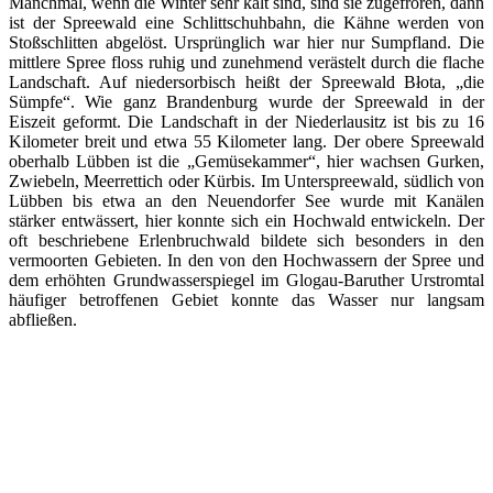
Manchmal, wenn die Winter sehr kalt sind, sind sie zugefroren, dann
ist der Spreewald eine Schlittschuhbahn, die Kähne werden von
Stoßschlitten abgelöst. Ursprünglich war hier nur Sumpfland. Die
mittlere Spree floss ruhig und zunehmend verästelt durch die flache
Landschaft. Auf niedersorbisch heißt der Spreewald Błota, „die
Sümpfe“. Wie ganz Brandenburg wurde der Spreewald in der
Eiszeit geformt. Die Landschaft in der Niederlausitz ist bis zu 16
Kilometer breit und etwa 55 Kilo­meter lang. Der obere Spreewald
oberhalb Lübben ist die „Gemüsekammer“, hier wachsen Gurken,
Zwiebeln, Meerrettich oder Kürbis. Im Unterspreewald, südlich von
Lübben bis etwa an den Neuendorfer See wurde mit Kanälen
stärker entwässert, hier konnte sich ein Hochwald entwickeln. Der
oft beschriebene Erlenbruchwald bildete sich besonders in den
vermoorten Gebieten. In den von den Hochwassern der Spree und
dem erhöhten Grundwasserspiegel im Glogau-Baruther Urstromtal
häufiger betroffenen Gebiet konnte das Wasser nur langsam
abfließen.