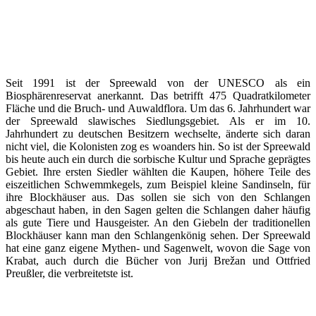
Seit 1991 ist der Spreewald von der ­UNESCO als ein
Biosphärenreservat anerkannt. Das betrifft 475 Quadrat­kilometer
Fläche und die Bruch- und Auwaldflora. Um das 6. Jahrhundert war
der Spreewald slawisches Siedlungsgebiet. Als er im 10.
Jahrhundert zu deutschen Besitzern wechselte, änderte sich daran
nicht viel, die Kolonisten zog es woanders hin. So ist der Spreewald
bis heute auch ein durch die sorbische Kultur und Sprache geprägtes
Gebiet. Ihre ersten Siedler wählten die Kaupen, höhere Teile des
eiszeitlichen Schwemmkegels, zum Beispiel kleine Sandinseln, für
ihre Blockhäuser aus. Das sollen sie sich von den Schlangen
abgeschaut haben, in den ­Sagen gelten die Schlangen daher häufig
als gute Tiere und Hausgeister. An den Giebeln der traditionellen
Blockhäuser kann man den Schlangenkönig sehen. Der Spreewald
hat eine ganz eigene Mythen- und Sagenwelt, wovon die Sage von
Krabat, auch durch die Bücher von Jurij Brežan und Ottfried
Preußler, die verbreitetste ist.