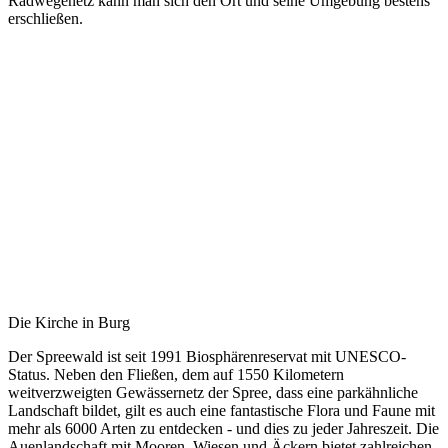
Radwegenetz kann man sich den Ort und seine Umgebung bestens
erschließen.
Die Kirche in Burg
Der Spreewald ist seit 1991 Biosphärenreservat mit UNESCO-
Status. Neben den Fließen, dem auf 1550 Kilometern
weitverzweigten Gewässernetz der Spree, dass eine parkähnliche
Landschaft bildet, gilt es auch eine fantastische Flora und Faune mit
mehr als 6000 Arten zu entdecken - und dies zu jeder Jahreszeit. Die
Auenlandschaft mit Mooren, Wiesen und Äckern bietet zahlreichen