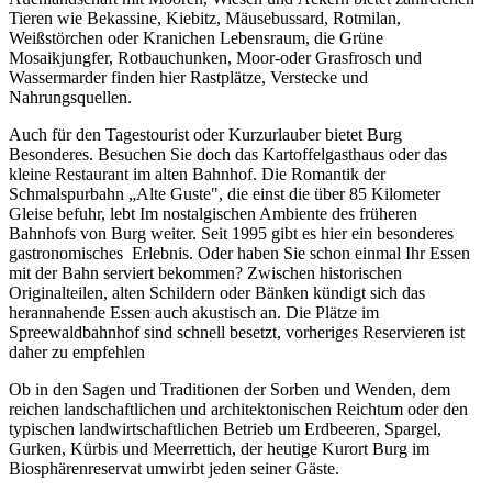
Tieren wie Bekassine, Kiebitz, Mäusebussard, Rotmilan,
Weißstörchen oder Kranichen Lebensraum, die Grüne
Mosaikjungfer, Rotbauchunken, Moor-oder Grasfrosch und
Wassermarder finden hier Rastplätze, Verstecke und
Nahrungsquellen.
Auch für den Tagestourist oder Kurzurlauber bietet Burg
Besonderes. Besuchen Sie doch das Kartoffelgasthaus oder das
kleine Restaurant im alten Bahnhof. Die Romantik der
Schmalspurbahn „Alte Guste", die einst die über 85 Kilometer
Gleise befuhr, lebt Im nostalgischen Ambiente des früheren
Bahnhofs von Burg weiter. Seit 1995 gibt es hier ein besonderes
gastronomisches Erlebnis. Oder haben Sie schon einmal Ihr Essen
mit der Bahn serviert bekommen? Zwischen historischen
Originalteilen, alten Schildern oder Bänken kündigt sich das
herannahende Essen auch akustisch an. Die Plätze im
Spreewaldbahnhof sind schnell besetzt, vorheriges Reservieren ist
daher zu empfehlen
Ob in den Sagen und Traditionen der Sorben und Wenden, dem
reichen landschaftlichen und architektonischen Reichtum oder den
typischen landwirtschaftlichen Betrieb um Erdbeeren, Spargel,
Gurken, Kürbis und Meerrettich, der heutige Kurort Burg im
Biosphärenreservat umwirbt jeden seiner Gäste.