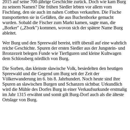
2015 auf seine 700-jährige Geschichte zurück. Doch wie kam Burg
zu seinem Namen? Die frühen Siedler lebten vor allem vom
Fischfang, den sie auch im nahen Cottbus verkauften. Die Fische
transportierten sie in Gefäßen, die aus Buchenborke gemacht
wurden. Sobald die Fischer zum Markt kamen, sagte man, die
„Borker" („Zbork") kommen, wovon sich der spätere Name Burg
ableitet.
Wer Burg und den Spreewald bereist, trifft überall auf eine wahrlich
reiche Geschichte. Spuren der ersten Siedler aus der Jungstein- und
Bronzezeit belegen Funde wie Tierfiguren und kleine Kultwagen
dem Schlossberg nördlich von Burg.
Die Sorben, das kleinste slawische Volk, besiedelten den heutigen
Spreewald und die Gegend um Burg seit der Zeit der
Völkerwanderung im 6. bis 8. Jahrhundert. Noch heute sind ihre
Spuren an slawischen Burgen und Schanzen sichtbar. Urkundlich
wird die Mühle des Dorfes Burg in einer Verkaufsurkunde erstmalig
im Jahr 1315 erwähnt und somit gilt Burg-Dorf auch als die älteste
Ortslage von Burg.