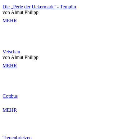
Die „Perle der Uckermark“ - Templin
von Almut Philipp
MEHR
Vetschau
von Almut Philipp
MEHR
Cottbus
MEHR
Treuenbrietzen