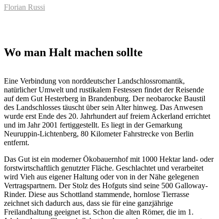
Florian Russi
Wo man Halt machen sollte
Eine Verbindung von norddeutscher Landschlossromantik,
natürlicher Umwelt und rustikalem Festessen findet der Reisende
auf dem Gut Hesterberg in Brandenburg. Der neobarocke Baustil
des Landschlosses täuscht über sein Alter hinweg. Das Anwesen
wurde erst Ende des 20. Jahrhundert auf freiem Ackerland errichtet
und im Jahr 2001 fertiggestellt. Es liegt in der Gemarkung
Neuruppin-Lichtenberg, 80 Kilometer Fahrstrecke von Berlin
entfernt.
Das Gut ist ein moderner Ökobauernhof mit 1000 Hektar land- oder
forstwirtschaftlich genutzter Fläche. Geschlachtet und verarbeitet
wird Vieh aus eigener Haltung oder von in der Nähe gelegenen
Vertragspartnern. Der Stolz des Hofguts sind seine 500 Galloway-
Rinder. Diese aus Schottland stammende, hornlose Tierrasse
zeichnet sich dadurch aus, dass sie für eine ganzjährige
Freilandhaltung geeignet ist. Schon die alten Römer, die im 1.