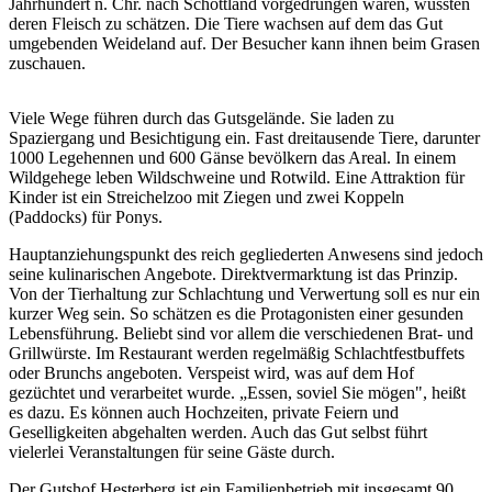
Jahrhundert n. Chr. nach Schottland vorgedrungen waren, wussten
deren Fleisch zu schätzen. Die Tiere wachsen auf dem das Gut
umgebenden Weideland auf. Der Besucher kann ihnen beim Grasen
zuschauen.
Viele Wege führen durch das Gutsgelände. Sie laden zu
Spaziergang und Besichtigung ein. Fast dreitausende Tiere, darunter
1000 Legehennen und 600 Gänse bevölkern das Areal. In einem
Wildgehege leben Wildschweine und Rotwild. Eine Attraktion für
Kinder ist ein Streichelzoo mit Ziegen und zwei Koppeln
(Paddocks) für Ponys.
Hauptanziehungspunkt des reich gegliederten Anwesens sind jedoch
seine kulinarischen Angebote. Direktvermarktung ist das Prinzip.
Von der Tierhaltung zur Schlachtung und Verwertung soll es nur ein
kurzer Weg sein. So schätzen es die Protagonisten einer gesunden
Lebensführung. Beliebt sind vor allem die verschiedenen Brat- und
Grillwürste. Im Restaurant werden regelmäßig Schlachtfestbuffets
oder Brunchs angeboten. Verspeist wird, was auf dem Hof
gezüchtet und verarbeitet wurde. „Essen, soviel Sie mögen", heißt
es dazu. Es können auch Hochzeiten, private Feiern und
Geselligkeiten abgehalten werden. Auch das Gut selbst führt
vielerlei Veranstaltungen für seine Gäste durch.
Der Gutshof Hesterberg ist ein Familienbetrieb mit insgesamt 90