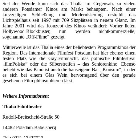
Seit der Wende kann sich das Thalia im Gegensatz zu vielen
anderen Potsdamer Kinos am Markt behaupten. Nach einer
kurzzeitigen Schließung und Modernisierung erstrahlt das
Lichtspielhaus seit 1997 mit 709 Sitzplätzen in neuem Glanz. Im
Jahre 2001 wird das Konzept des Kinos verändert: Vorher liefen
Hollywood-Blockbuster, nun werden nichtkommerzielle,
sogenannte „Off-Filme“ gezeigt.
Mittlerweile ist das Thalia eines der beliebtesten Programmkinos der
Region. Das Internationale Filmfest Potsdam hat hier ebenso einen
festen Platz wie die Gay-Filmnacht, das polnische Filmfestival
„filmPolska“ oder die Silberstreifen – das Seniorenkino. Ebenso
beliebt wie das Kino ist auch die hauseigene Bar „Konsum“, in der
es sich bei einem Glas Wein hervorragend über den gerade
gesehenen Film philosophieren lässt.
Weitere Informationen:
Thalia Filmtheater
Rudolf-Breitscheid-Straße 50
14482 Potsdam-Babelsberg
Tel.:
0331 / 7437020