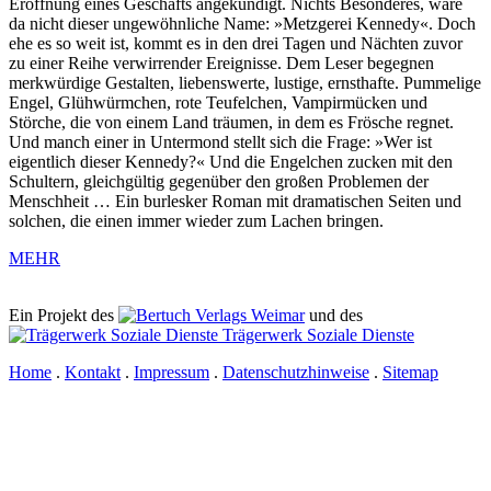
Eröffnung eines Geschäfts angekündigt. Nichts Besonderes, wäre
da nicht dieser ungewöhnliche Name: »Metzgerei Kennedy«. Doch
ehe es so weit ist, kommt es in den drei Tagen und Nächten zuvor
zu einer Reihe verwirrender Ereignisse. Dem Leser begegnen
merkwürdige Gestalten, liebenswerte, lustige, ernsthafte. Pummelige
Engel, Glühwürmchen, rote Teufelchen, Vampirmücken und
Störche, die von einem Land träumen, in dem es Frösche regnet.
Und manch einer in Untermond stellt sich die Frage: »Wer ist
eigentlich dieser Kennedy?« Und die Engelchen zucken mit den
Schultern, gleichgültig gegenüber den großen Problemen der
Menschheit … Ein burlesker Roman mit dramatischen Seiten und
solchen, die einen immer wieder zum Lachen bringen.
MEHR
Ein Projekt des
Verlags Weimar
und des
Trägerwerk Soziale Dienste
Home
.
Kontakt
.
Impressum
.
Datenschutzhinweise
.
Sitemap